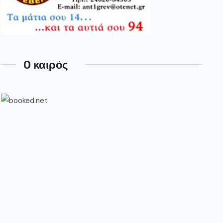
O καιρός