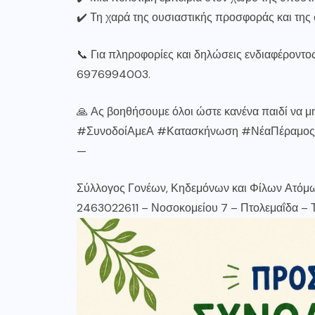
✔️ Τη χαρά της ουσιαστικής προσφοράς και της
📞 Για πληροφορίες και δηλώσεις ενδιαφέροντο
6976994003.
🙏 Ας βοηθήσουμε όλοι ώστε κανένα παιδί να μη
#ΣυνοδοίΑμεΑ #Κατασκήνωση #ΝέαΠέραμος 
—
Σύλλογος Γονέων, Κηδεμόνων και Φίλων Ατόμων
2463022611 – Νοσοκομείου 7 – Πτολεμαΐδα –