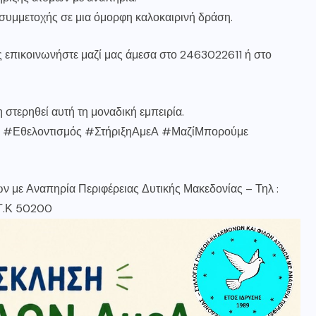
 συμμετοχής σε μια όμορφη καλοκαιρινή δράση.
ς επικοινωνήστε μαζί μας άμεσα στο 2463022611 ή στο
 στερηθεί αυτή τη μοναδική εμπειρία.
#Εθελοντισμός #ΣτήριξηΑμεΑ #ΜαζίΜπορούμε
 με Αναπηρία Περιφέρειας Δυτικής Μακεδονίας – Τηλ :
 Τ.Κ 50200