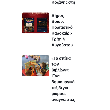
Κοζάνης στη
Δήμος
Βοΐου:
Πολιτιστικό
Καλοκαίρι-
Τρίτη 4
Αυγούστου
«Τα σπίτια
των
βιβλίων»:
Ένα
δημιουργικό
ταξίδι για
μικρούς
αναγνώστες