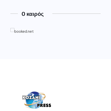
O καιρός