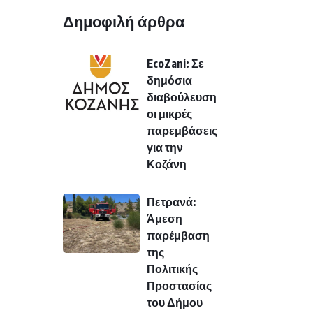
Δημοφιλή άρθρα
EcoZani: Σε
δημόσια
διαβούλευση
οι μικρές
παρεμβάσεις
για την
Κοζάνη
Πετρανά:
Άμεση
παρέμβαση
της
Πολιτικής
Προστασίας
του Δήμου