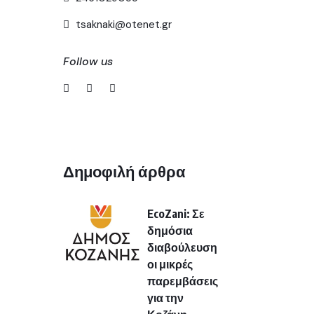
tsaknaki@otenet.gr
Follow us
Δημοφιλή άρθρα
EcoZani: Σε
δημόσια
διαβούλευση
οι μικρές
παρεμβάσεις
για την