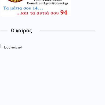
O καιρός