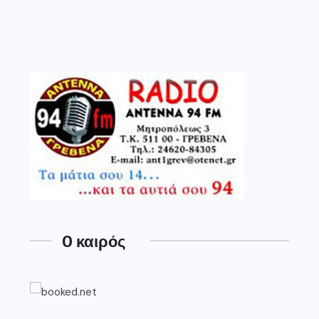
O καιρός