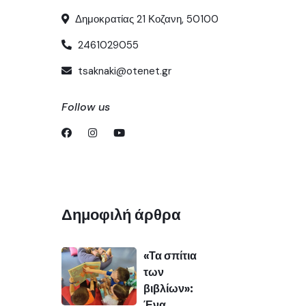
Δημοκρατίας 21 Κοζανη, 50100
2461029055
tsaknaki@otenet.gr
Follow us
Δημοφιλή άρθρα
«Τα σπίτια
των
βιβλίων»:
Ένα