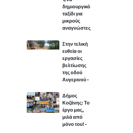
δημιουργικό
ταξίδι για
μικρούς
αναγνώστες
Στην τελική
ευθεία οι
εργασίες
βελτίωσης
της οδού
Αυγερινού –
Δήμος
Κοζάνης: Το
έργο μας,
μιλά από
μόνο του! –