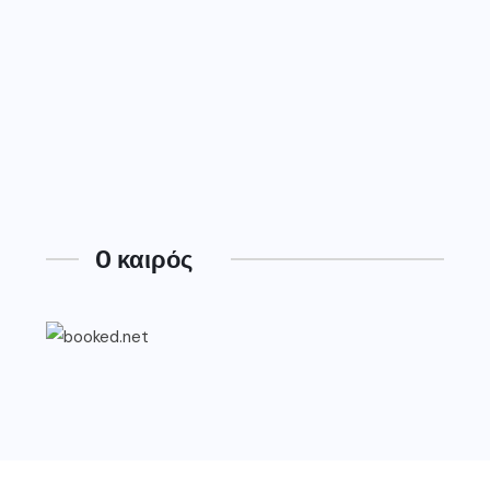
O καιρός