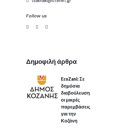
tsaknaki@otenet.gr
Follow us
Δημοφιλή άρθρα
EcoZani: Σε
δημόσια
διαβούλευση
οι μικρές
παρεμβάσεις
για την
Κοζάνη