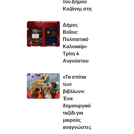
του Δήμου
Κοζάνης στη
Δήμος
Βοΐου:
Πολιτιστικό
Καλοκαίρι-
Τρίτη 4
Αυγούστου
«Τα σπίτια
των
βιβλίων»:
Ένα
δημιουργικό
ταξίδι για
μικρούς
αναγνώστες