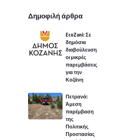
Δημοφιλή άρθρα
EcoZani: Σε
δημόσια
διαβούλευση
οι μικρές
παρεμβάσεις
για την
Κοζάνη
Πετρανά:
Άμεση
παρέμβαση
της
Πολιτικής
Προστασίας