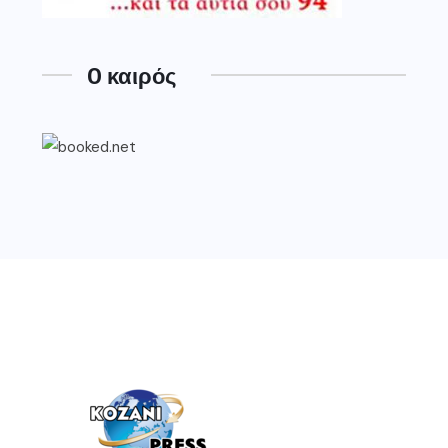
O καιρός