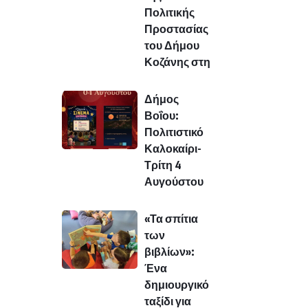
Πολιτικής
Προστασίας
του Δήμου
Κοζάνης στη
Δήμος
Βοΐου:
Πολιτιστικό
Καλοκαίρι-
Τρίτη 4
Αυγούστου
«Τα σπίτια
των
βιβλίων»:
Ένα
δημιουργικό
ταξίδι για