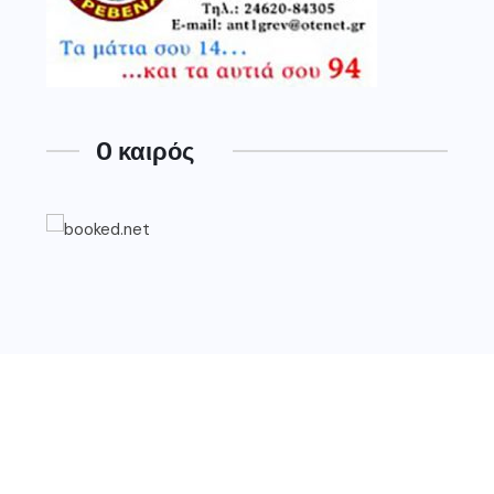
O καιρός