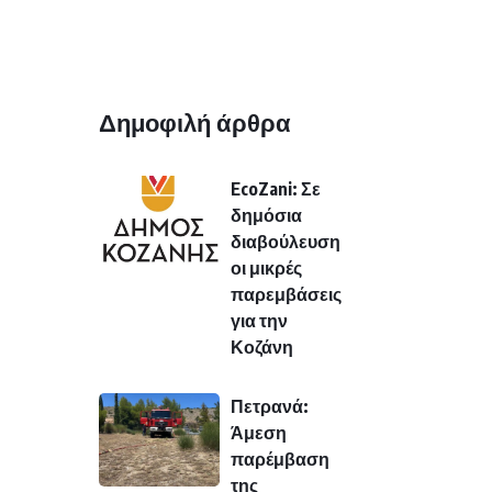
Δημοφιλή άρθρα
EcoZani: Σε
δημόσια
διαβούλευση
οι μικρές
παρεμβάσεις
για την
Κοζάνη
Πετρανά:
Άμεση
παρέμβαση
της