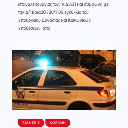
επαναλειτουργίας των Κ.Δ.Α.Π και σύμφωνα με
την Δ/11/οικ:20728/709 εγκύκλιο του
Υπουργείου Εργασίας και Κοινωνικών
Υποθέσεων, από
ΕΙΔΉΣΕΙΣ
ΚΟΖΆΝΗ