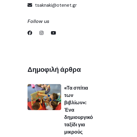
tsaknaki@otenet.gr
Follow us
Δημοφιλή άρθρα
«Τα σπίτια
των
βιβλίων»:
Ένα
δημιουργικό
ταξίδι για
μικρούς