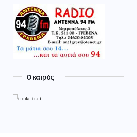
O καιρός