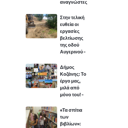
αναγνώστες
Στην τελική
ευθεία οι
εργασίες
βελτίωσης
της οδού
Αυγερινού –
Δήμος
Κοζάνης: Το
έργο μας,
μιλά από
μόνο του! –
«Τα σπίτια
των
βιβλίων»: