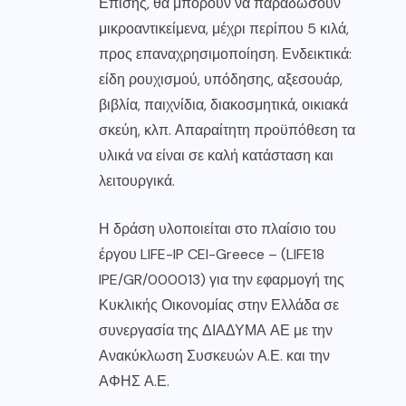
Επίσης, θα μπορούν να παραδώσουν
μικροαντικείμενα, μέχρι περίπου 5 κιλά,
προς επαναχρησιμοποίηση. Ενδεικτικά:
είδη ρουχισμού, υπόδησης, αξεσουάρ,
βιβλία, παιχνίδια, διακοσμητικά, οικιακά
σκεύη, κλπ. Απαραίτητη προϋπόθεση τα
υλικά να είναι σε καλή κατάσταση και
λειτουργικά.
Η δράση υλοποιείται στο πλαίσιο του
έργου LIFE-IP CEI-Greece – (LIFE18
IPE/GR/000013) για την εφαρμογή της
Κυκλικής Οικονομίας στην Ελλάδα σε
συνεργασία της ΔΙΑΔΥΜΑ ΑΕ με την
Ανακύκλωση Συσκευών Α.Ε. και την
ΑΦΗΣ Α.Ε.