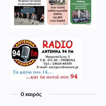
O καιρός