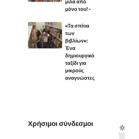
μιλά από
μόνο του! –
«Τα σπίτια
των
βιβλίων»:
Ένα
δημιουργικό
ταξίδι για
μικρούς
αναγνώστες
Χρήσιμοι σύνδεσμοι