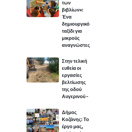
των
βιβλίων»:
Ένα
δημιουργικό
ταξίδι για
μικρούς
αναγνώστες
Στην τελική
ευθεία οι
εργασίες
βελτίωσης
της οδού
Αυγερινού –
Δήμος
Κοζάνης: Το
έργο μας,