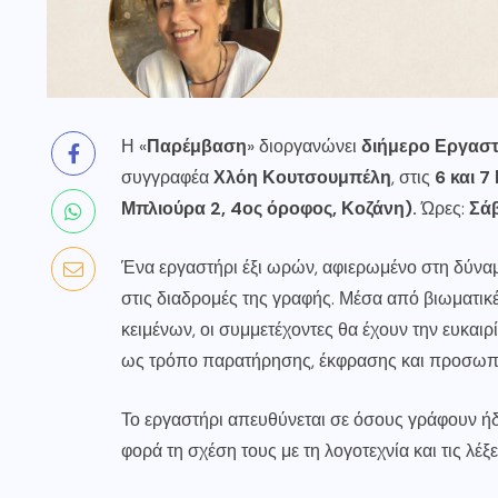
Η «
Παρέμβαση
» διοργανώνει
διήμερο Εργαστ
συγγραφέα
Χλόη Κουτσουμπέλη
, στις
6 και 7
Μπλιούρα 2, 4ος όροφος, Κοζάνη).
Ώρες:
Σάβ
Ένα εργαστήρι έξι ωρών, αφιερωμένο στη δύναμ
στις διαδρομές της γραφής. Μέσα από βιωματικ
κειμένων, οι συμμετέχοντες θα έχουν την ευκαιρ
ως τρόπο παρατήρησης, έκφρασης και προσωπι
Το εργαστήρι απευθύνεται σε όσους γράφουν ήδ
φορά τη σχέση τους με τη λογοτεχνία και τις λέξε