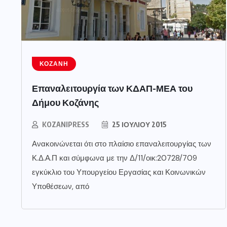
ΚΟΖΆΝΗ
Επαναλειτουργία των ΚΔΑΠ-ΜΕΑ του
Δήμου Κοζάνης
KOZANIPRESS
25 ΙΟΥΛΊΟΥ 2015
Ανακοινώνεται ότι στο πλαίσιο επαναλειτουργίας των
Κ.Δ.Α.Π και σύμφωνα με την Δ/11/οικ:20728/709
εγκύκλιο του Υπουργείου Εργασίας και Κοινωνικών
Υποθέσεων, από