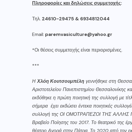
Πληροφορίες και δηλώσεις συμμετοχής
:
Τηλ.
24610-29475 & 6934812044
Email:
paremvasiculture@
yahoo.
gr
*Οι θέσεις συμμετοχής είναι περιορισμένες.
***
Η
Χλόη Κουτσουμπέλη
γεννήθηκε στη Θεσσαλ
Αριστοτελείου Πανεπιστημίου Θεσσαλονίκης κα
εκδόθηκε η πρώτη ποιητική της συλλογή με τί
σήμερα έχει εκδώσει έντεκα ποιητικές συλλογές
συλλογή της ΟΙ ΟΜΟΤΡΑΠΕΖΟΙ ΤΗΣ ΑΛΛΗΣ ΓΗΣ,
Βραβείο Ποίησης του 2017. Το θεατρικό της 
θέατρο Αγορά στην Πάτρα. Το 2020 από τον 