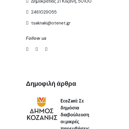
Δημοκρατίας 21 Κοζανη, 50100
2461029055
tsaknaki@otenet.gr
Follow us
Δημοφιλή άρθρα
EcoZani: Σε
δημόσια
διαβούλευση
οι μικρές
παρεμβάσεις