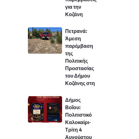
για την
Κοζάνη
Πετρανά:
Άμεση
παρέμβαση
της
Πολιτικής
Προστασίας
του Δήμου
Κοζάνης στη
Δήμος
Βοΐου:
Πολιτιστικό
Καλοκαίρι-
Τρίτη 4
Αυγούστου