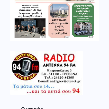
O καιρός