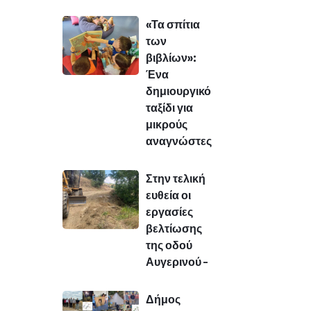
«Τα σπίτια
των
βιβλίων»:
Ένα
δημιουργικό
ταξίδι για
μικρούς
αναγνώστες
Στην τελική
ευθεία οι
εργασίες
βελτίωσης
της οδού
Αυγερινού –
Δήμος