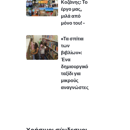
Κοζάνης: Το
έργο μας,
μιλά από
μόνο του! –
«Τα σπίτια
των
βιβλίων»:
Ένα
δημιουργικό
ταξίδι για
μικρούς
αναγνώστες
Χρήσιμοι σύνδεσμοι