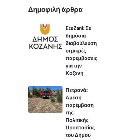
Δημοφιλή άρθρα
EcoZani: Σε
δημόσια
διαβούλευση
οι μικρές
παρεμβάσεις
για την
Κοζάνη
Πετρανά:
Άμεση
παρέμβαση
της
Πολιτικής
Προστασίας
του Δήμου