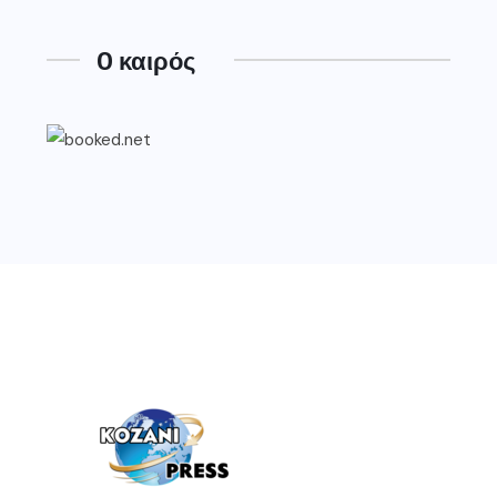
O καιρός