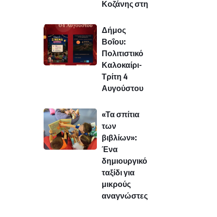
Κοζάνης στη
Δήμος
Βοΐου:
Πολιτιστικό
Καλοκαίρι-
Τρίτη 4
Αυγούστου
«Τα σπίτια
των
βιβλίων»:
Ένα
δημιουργικό
ταξίδι για
μικρούς
αναγνώστες