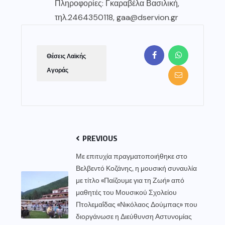
Πληροφορίες: Γκαραβέλα Βασιλική,
τηλ.2464350118, gaa@dservion.gr
Θέσεις Λαϊκής
Αγοράς
PREVIOUS
Με επιτυχία πραγματοποιήθηκε στο
Βελβεντό Κοζάνης, η μουσική συναυλία
με τίτλο «Παίζουμε για τη Ζωή» από
μαθητές του Μουσικού Σχολείου
Πτολεμαΐδας «Νικόλαος Δούμπας» που
διοργάνωσε η Διεύθυνση Αστυνομίας