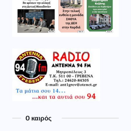
O καιρός