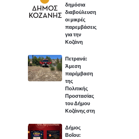
δημόσια
διαβούλευση
οι μικρές
παρεμβάσεις
για την
Κοζάνη
Πετρανά:
Άμεση
παρέμβαση
της
Πολιτικής
Προστασίας
του Δήμου
Κοζάνης στη
Δήμος
Βοΐου: