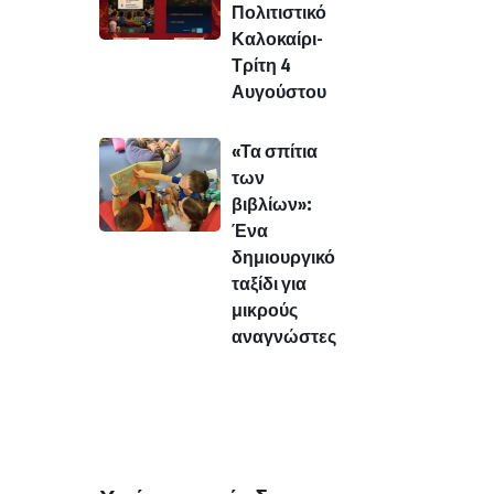
Πολιτιστικό
Καλοκαίρι-
Τρίτη 4
Αυγούστου
«Τα σπίτια
των
βιβλίων»:
Ένα
δημιουργικό
ταξίδι για
μικρούς
αναγνώστες