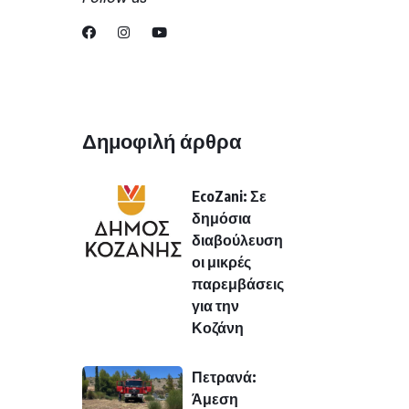
Δημοφιλή άρθρα
EcoZani: Σε
δημόσια
διαβούλευση
οι μικρές
παρεμβάσεις
για την
Κοζάνη
Πετρανά:
Άμεση