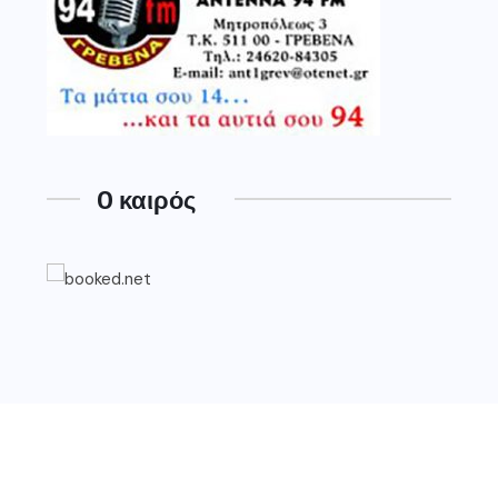
O καιρός