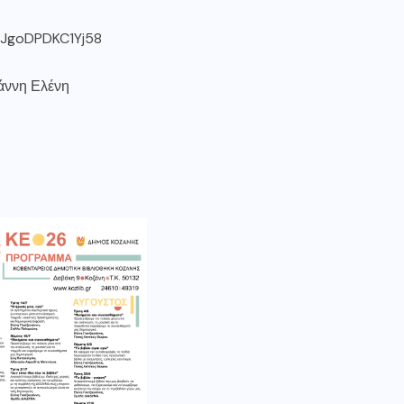
xHJgoDPDKC1Yj58
ιάννη Ελένη