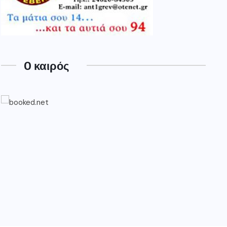
O καιρός