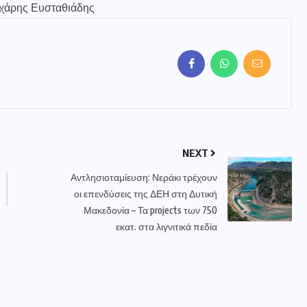
οχάρης Ευσταθιάδης
NEXT
Αντλησιοταμίευση: Νεράκι τρέχουν
οι επενδύσεις της ΔΕΗ στη Δυτική
Μακεδονία – Τα projects των 750
εκατ. στα λιγνιτικά πεδία