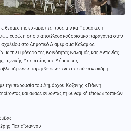
ις θερμές της ευχαριστίες προς την κα Παρασκευή
000 ευρώ, η οποία αποτέλεσε καθοριστικό παράγοντα στην
 σχολείου στο Δημοτικό Διαμέρισμα Καλαμιάς.
ία με την Πρόεδρο της Κοινότητας Καλαμιάς κας Αντωνίας
ης Τεχνικής Υπηρεσίας του Δήμου μας.
 προβλεπόμενων παρεμβάσεων, ενώ απομένουν ακόμη
με την παρουσία του Δημάρχου Κοζάνης κ.Γιάννη
τηρίζοντας και αναδεικνύοντας τη δυναμική τέτοιων τοπικών
όμβας
υτέρης Παπαϊωάννου