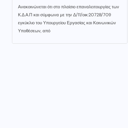
Ανακοινώνεται ότι στο πλαίσιο επαναλειτουργίας των
Κ.Δ.Α.Π και σύμφωνα με την Δ/11/οικ:20728/709
εγκύκλιο του Υπουργείου Εργασίας και Κοινωνικών
Υποθέσεων, από