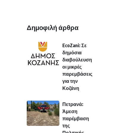
Δημοφιλή άρθρα
EcoZani: Σε
δημόσια
διαβούλευση
οι μικρές
παρεμβάσεις
για την
Κοζάνη
Πετρανά:
Άμεση
παρέμβαση
της
Πολιτικής