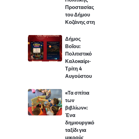
Προστασίας
του Δήμου
Κοζάνης στη
Δήμος
Βοΐου:
Πολιτιστικό
Καλοκαίρι-
Τρίτη 4
Αυγούστου
«Τα σπίτια
των
βιβλίων»:
Ένα
δημιουργικό
ταξίδι για
μικρούς