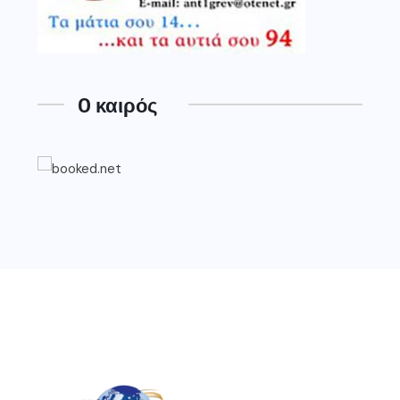
O καιρός