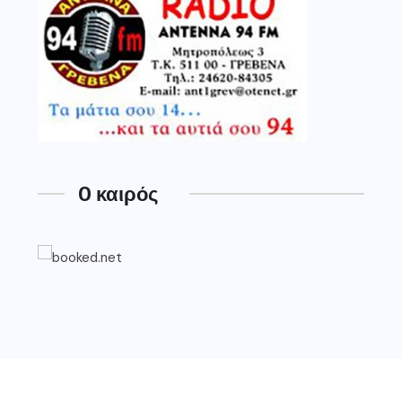
O καιρός