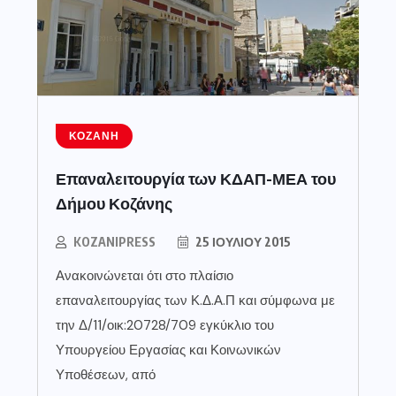
ΚΟΖΆΝΗ
Επαναλειτουργία των ΚΔΑΠ-ΜΕΑ του
Δήμου Κοζάνης
KOZANIPRESS
25 ΙΟΥΛΊΟΥ 2015
Ανακοινώνεται ότι στο πλαίσιο
επαναλειτουργίας των Κ.Δ.Α.Π και σύμφωνα με
την Δ/11/οικ:20728/709 εγκύκλιο του
Υπουργείου Εργασίας και Κοινωνικών
Υποθέσεων, από