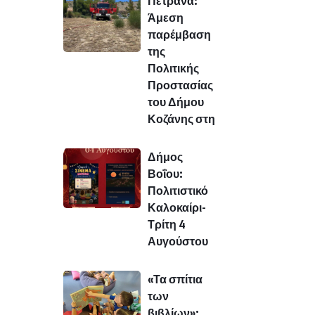
Πετρανά:
Άμεση
παρέμβαση
της
Πολιτικής
Προστασίας
του Δήμου
Κοζάνης στη
Δήμος
Βοΐου:
Πολιτιστικό
Καλοκαίρι-
Τρίτη 4
Αυγούστου
«Τα σπίτια
των
βιβλίων»: