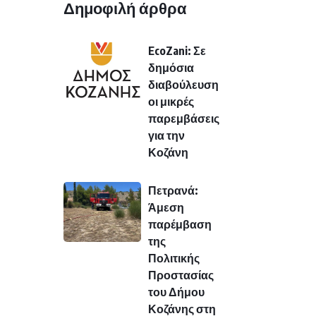
Δημοφιλή άρθρα
EcoZani: Σε
δημόσια
διαβούλευση
οι μικρές
παρεμβάσεις
για την
Κοζάνη
Πετρανά:
Άμεση
παρέμβαση
της
Πολιτικής
Προστασίας
του Δήμου
Κοζάνης στη