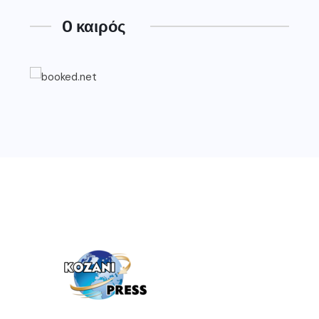
O καιρός