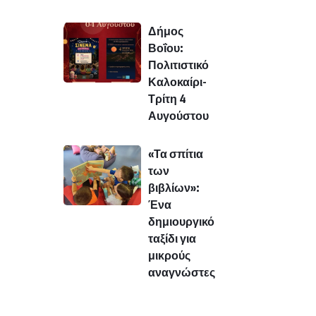
Δήμος
Βοΐου:
Πολιτιστικό
Καλοκαίρι-
Τρίτη 4
Αυγούστου
«Τα σπίτια
των
βιβλίων»:
Ένα
δημιουργικό
ταξίδι για
μικρούς
αναγνώστες