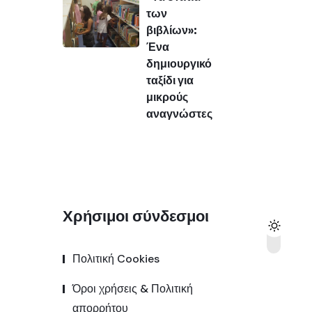
των
βιβλίων»:
Ένα
δημιουργικό
ταξίδι για
μικρούς
αναγνώστες
Χρήσιμοι σύνδεσμοι
Πολιτική Cookies
Όροι χρήσεις & Πολιτική
απορρήτου