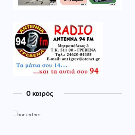
O καιρός