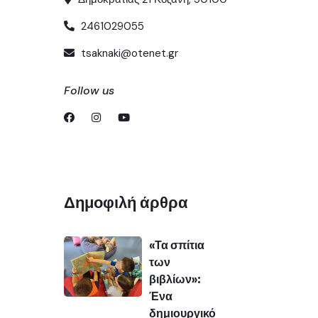
2461029055
tsaknaki@otenet.gr
Follow us
Δημοφιλή άρθρα
«Τα σπίτια
των
βιβλίων»:
Ένα
δημιουργικό