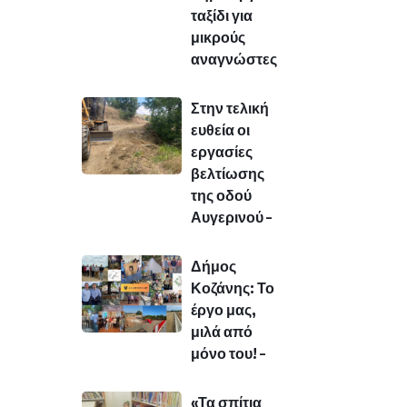
ταξίδι για
μικρούς
αναγνώστες
Στην τελική
ευθεία οι
εργασίες
βελτίωσης
της οδού
Αυγερινού –
Δήμος
Κοζάνης: Το
έργο μας,
μιλά από
μόνο του! –
«Τα σπίτια