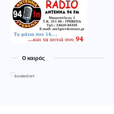
O καιρός