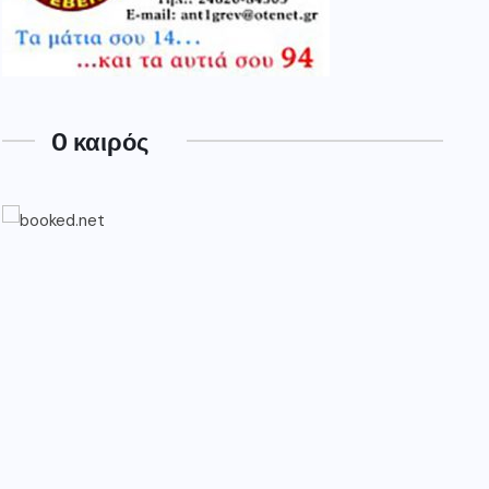
O καιρός