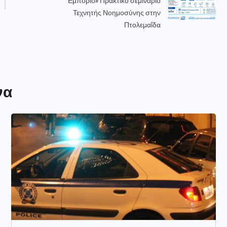
Εμπόριο» Πρακτικό σεμινάριο
Τεχνητής Νοημοσύνης στην
Πτολεμαΐδα
να