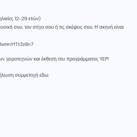
κίες 12-29 ετών)
ουσική σου, τον στίχο σου ή τις σκέψεις σου; Η σκηνή είναι
73xmnYfTt3z8n7
ν χειροτεχνών και έκθεση του προγράμματος YEP!
δήλωση συμμετοχή εδω: