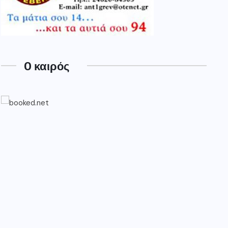
O καιρός