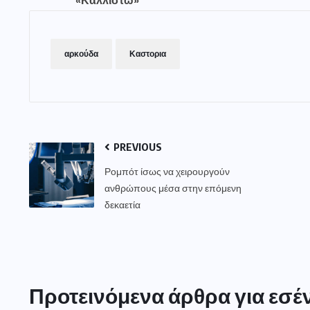
«Καλλιστώ»
αρκούδα
Καστορια
PREVIOUS
Ρομπότ ίσως να χειρουργούν
ανθρώπους μέσα στην επόμενη
δεκαετία
Προτεινόμενα άρθρα για εσέ