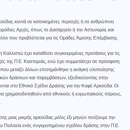
ούδας κοντά σε κατοικημένες περιοχές ή σε ανθρώπινη
ρμόδιες Αρχές, όπως το Δασαρχείο ή την Αστυνομία, και
ολλο που προβλέπεται για τις Ομάδες Άμεσης Επέμβασης.
 Καλλιστώ έχει καταθέσει
συγκεκριμένες προτάσεις
για τις
ές της Π.Ε. Καστοριάς, ενώ έχει συμμετάσχει σε πρόσφατη
όπου μεταξύ άλλων επισημάνθηκε η ανάγκη υλοποίησης
κών δράσεων και παρεμβάσεων, εξειδικεύοντας στην
ονται στο Εθνικό Σχέδιο Δράσης για την Καφέ Αρκούδα. Οι
ι να χρηματοδοτηθούν από εθνικούς ή ευρωπαϊκούς πόρους,
.
ης μιας μικρής αρκούδας μόλις έξι μηνών τονίζουμε την
ν Πολιτεία ενός συγκροτημένου σχεδίου δράσης στην Π.Ε.