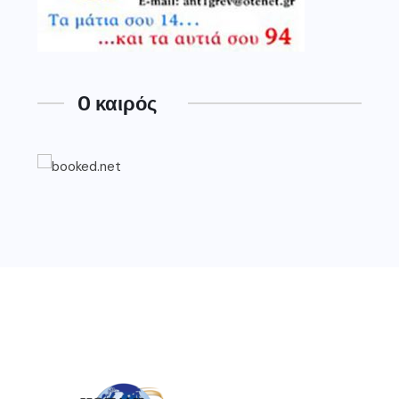
O καιρός