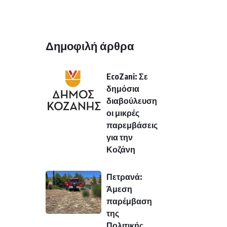
Δημοφιλή άρθρα
EcoZani: Σε
δημόσια
διαβούλευση
οι μικρές
παρεμβάσεις
για την
Κοζάνη
Πετρανά:
Άμεση
παρέμβαση
της
Πολιτικής