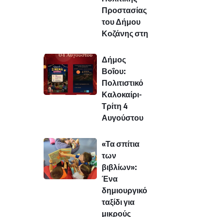
Προστασίας
του Δήμου
Κοζάνης στη
Δήμος
Βοΐου:
Πολιτιστικό
Καλοκαίρι-
Τρίτη 4
Αυγούστου
«Τα σπίτια
των
βιβλίων»:
Ένα
δημιουργικό
ταξίδι για
μικρούς