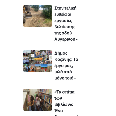
Στην τελική
ευθεία οι
εργασίες
βελτίωσης
της οδού
Αυγερινού –
Δήμος
Κοζάνης: Το
έργο μας,
μιλά από
μόνο του! –
«Τα σπίτια
των
βιβλίων»:
Ένα