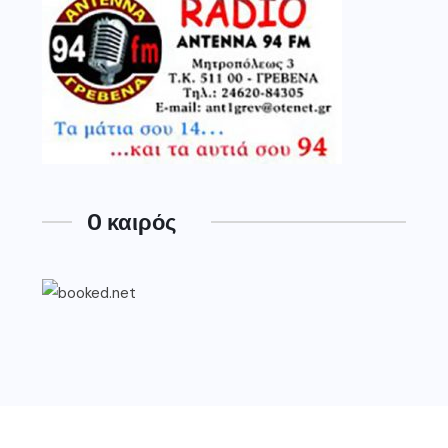
O καιρός