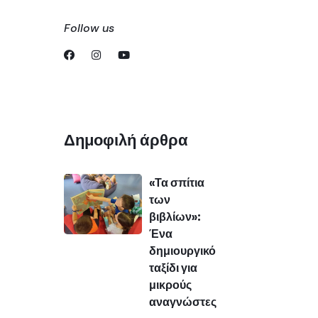
Follow us
Δημοφιλή άρθρα
«Τα σπίτια
των
βιβλίων»:
Ένα
δημιουργικό
ταξίδι για
μικρούς
αναγνώστες