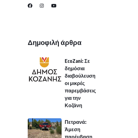
Δημοφιλή άρθρα
EcoZani: Σε
δημόσια
διαβούλευση
οι μικρές
παρεμβάσεις
για την
Κοζάνη
Πετρανά:
Άμεση
παρέμβαση