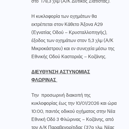
στο 178,3 χλμ (Α/Κ Δυτικός Σιάτιστας).
Η κυκλοφορία των οχημάτων θα
εκτρέπεται στον Κάθετο Άξονα Α29
(Εγνατίας Οδού – Κρυσταλλοπηγής),
έξοδος των οχημάτων στον 5,3 χλμ (Α/Κ
Μικροκάστρου) και εν συνεχεία μέσω της
Εθνικής Οδού Καστοριάς – Κοζάνης.
ΔΙΕΥΘΥΝΣΗ ΑΣΤΥΝΟΜΙΑΣ
ΦΛΩΡΙΝΑΣ
Την προσωρινή διακοπή της
κυκλοφορίας έως την 10/01/2026 και ώρα
10:00, παντός οδικού οχήματος στην Νέα
Εθνική Οδό 3 Φλώρινας – Κοζάνης, από
τον A/K Παραβεγορίτιδας (37ο χλμ. Νέας