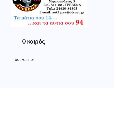
O καιρός