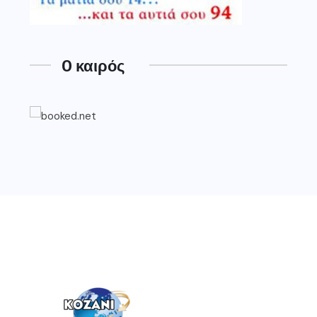
O καιρός