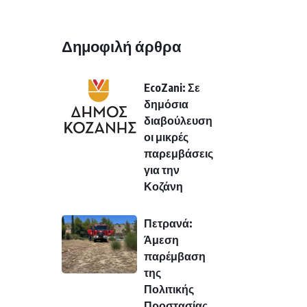
Δημοφιλή άρθρα
EcoZani: Σε
δημόσια
διαβούλευση
οι μικρές
παρεμβάσεις
για την
Κοζάνη
Πετρανά:
Άμεση
παρέμβαση
της
Πολιτικής
Προστασίας