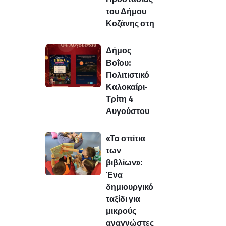
του Δήμου
Κοζάνης στη
Δήμος
Βοΐου:
Πολιτιστικό
Καλοκαίρι-
Τρίτη 4
Αυγούστου
«Τα σπίτια
των
βιβλίων»:
Ένα
δημιουργικό
ταξίδι για
μικρούς
αναγνώστες