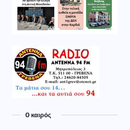
O καιρός