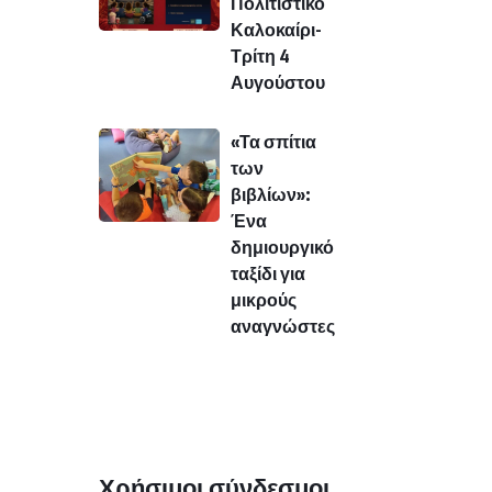
Πολιτιστικό
Καλοκαίρι-
Τρίτη 4
Αυγούστου
«Τα σπίτια
των
βιβλίων»:
Ένα
δημιουργικό
ταξίδι για
μικρούς
αναγνώστες
Χρήσιμοι σύνδεσμοι