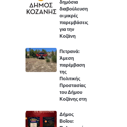
δημόσια
διαβούλευση
οι μικρές
παρεμβάσεις
για την
Κοζάνη
Πετρανά:
Άμεση
παρέμβαση
της
Πολιτικής
Προστασίας
του Δήμου
Κοζάνης στη
Δήμος
Βοΐου: