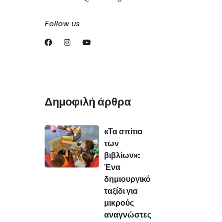
Follow us
Δημοφιλή άρθρα
«Τα σπίτια
των
βιβλίων»:
Ένα
δημιουργικό
ταξίδι για
μικρούς
αναγνώστες