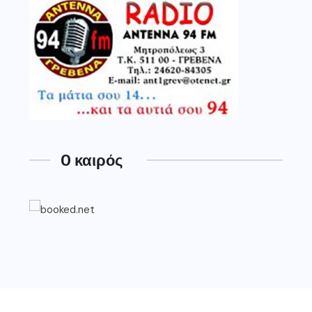
O καιρός