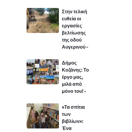
Στην τελική
ευθεία οι
εργασίες
βελτίωσης
της οδού
Αυγερινού –
Δήμος
Κοζάνης: Το
έργο μας,
μιλά από
μόνο του! –
«Τα σπίτια
των
βιβλίων»:
Ένα