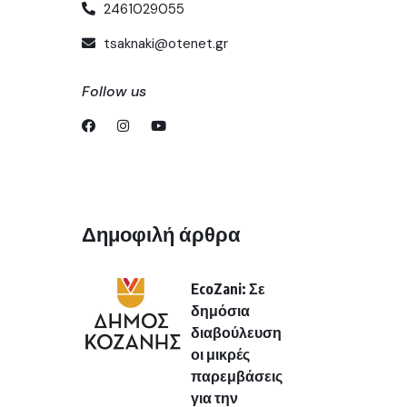
2461029055
tsaknaki@otenet.gr
Follow us
Δημοφιλή άρθρα
EcoZani: Σε
δημόσια
διαβούλευση
οι μικρές
παρεμβάσεις
για την