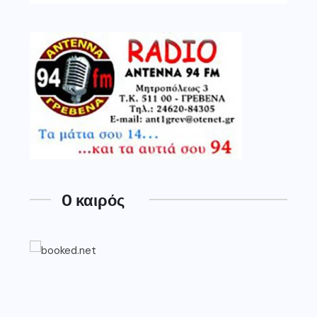
O καιρός