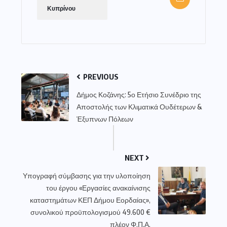
Κυπρίνου
PREVIOUS
Δήμος Κοζάνης: 5ο Ετήσιο Συνέδριο της
Αποστολής των Κλιματικά Ουδέτερων &
Έξυπνων Πόλεων
NEXT
Υπογραφή σύμβασης για την υλοποίηση
του έργου «Εργασίες ανακαίνισης
καταστημάτων ΚΕΠ Δήμου Εορδαίας»,
συνολικού προϋπολογισμού 49.600 €
πλέον Φ.Π.Α.