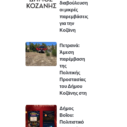
διαβούλευση
οι μικρές
παρεμβάσεις
για την
Κοζάνη
Πετρανά:
Άμεση
παρέμβαση
της
Πολιτικής
Προστασίας
του Δήμου
Κοζάνης στη
Δήμος
Βοΐου:
Πολιτιστικό