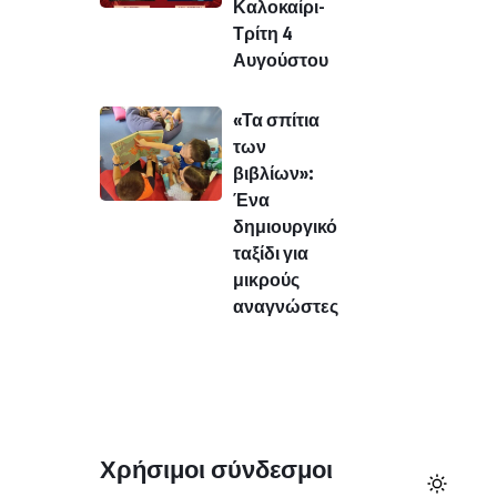
Καλοκαίρι-
Τρίτη 4
Αυγούστου
«Τα σπίτια
των
βιβλίων»:
Ένα
δημιουργικό
ταξίδι για
μικρούς
αναγνώστες
Χρήσιμοι σύνδεσμοι