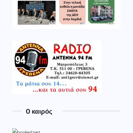
O καιρός